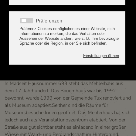
D
as 400 Jahre alte Mehlerhaus wurde von der
Gemeinde Tux zu einem Kulturzentrum und
kleinem Museum restauriert. Jeden Montag- und
Freitagnachmittag im Sommer und jeden Freitagnachmittag
im Winter von 13.00 bis 17.00 Uhr ist das Mehlerhaus
öffentlich zugänglich und immer wieder Rahmen für
kulturelle Veranstaltungen.
In Madseit Hausnummer 693 steht das Mehlerhaus aus
dem 17. Jahrhundert. Das Bauernhaus war bis 1992
bewohnt, wurde 1999 von der Gemeinde Tux renoviert und
als Museum adaptiert.Seither sind die Räume für
MuseumsbesucherInnen geöffnet. Das Mehlerhaus hat sich
jedoch auch als Veranstaltungszentrum etabliert. Von der
Straße aus gut sichtbar steht es einladend in einer großen
Wiese mit Wald- und Berglandschaft im Hintergrund.